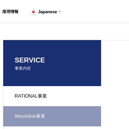
採用情報
Japanese
▼
調理レシピ
調理レシピ
OUTLINE
SERVICE
会社概要
事業内容
RATIONAL事業
PARTNER
RATIONALレシピ｜ロースト
RATIONAL
提携会社
備事業
VR／CAD開発事業
チキン
ァ・マルゲリ
Wexiödisk事業
uipment
VR/CAD development
business