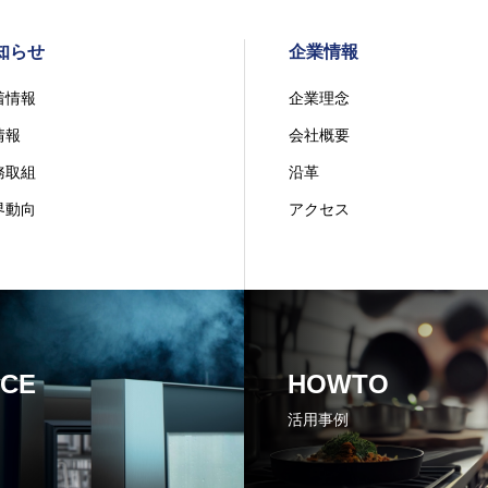
知らせ
企業情報
着情報
企業理念
情報
会社概要
務取組
沿革
界動向
アクセス
ICE
HOWTO
活用事例