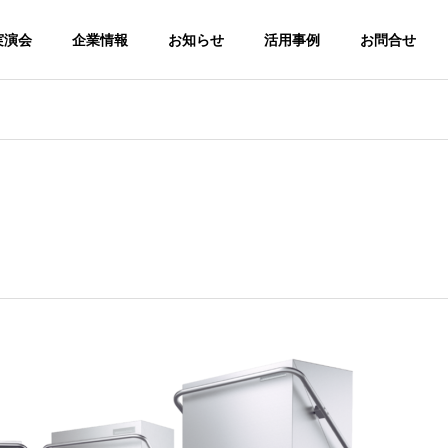
実演会
企業情報
お知らせ
活用事例
お問合せ
シピ
調理レシピ
G
PHILOSOPHY
企業理念
ACCESS
ONALレシピ｜ヒレ肉の
RATIONALレシピ｜鶏もも肉
アクセス
総合設
のムニエル
AL事業
Wexiödisk事業
General eq
rvice
Wexiödisk Service
Service