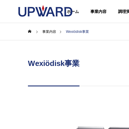
ホーム
事業内容
調理
事業内容
Wexiödisk事業
調理レシピ
調理レ
GREETIN
ごあいさつ
Wexiödisk事業
HOWTO
SERVICE
CAMPANY
活用事例
事業内容
企業情報
HISTORY
バラ肉
RATIONALレシピ｜サーロイ
RATI
沿革
ンステーキ
グリル
RATION
RATIONAL Se