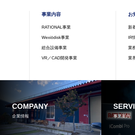
事業内容
お
RATIONAL事業
新
Wexiödisk事業
IR
総合設備事業
業
VR／CAD開発事業
業
COMPANY
SERV
企業情報
事業案内