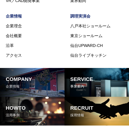
VR／CAD開発事業
業界動向
企業情報
調理実演会
企業理念
八戸本社ショールーム
会社概要
東京ショールーム
沿革
仙台UPWARD-CH
アクセス
仙台ライブキッチン
COMPANY
SERVICE
企業情報
事業案内
HOWTO
RECRUIT
活用事例
採用情報